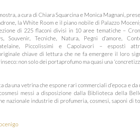
mostra, a cura di Chiara Squarcina e Monica Magnani, prese
ndrone, la White Room e il piano nobile di Palazzo Moceni
ezione di 225 flaconi divisi in 10 aree tematiche – Cron
s, Souvenir, Tecniche, Natura, Pegni d’amore, Conte
atelaine, Piccolissimi e Capolavori – esposti attr
originale chiave di lettura che ne fa emergere il loro sign
rinseco: non solo dei portaprofumo ma quasi una ‘concretizz
a da una vetrina che espone rari commerciali d’epoca e da 
 cosmesi messi a disposizione dalla Biblioteca della Bell
e nazionale industrie di profumeria, cosmesi, saponi di to
ocenigo