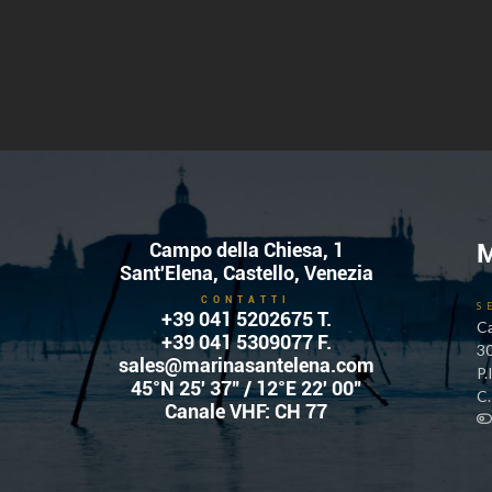
Campo della Chiesa, 1
M
Sant'Elena, Castello, Venezia
CONTATTI
S
+39 041 5202675
T.
Ca
+39 041 5309077 F.
3
sales@marinasantelena.com
P.
45°N 25' 37" / 12°E 22' 00"
C
Canale VHF: CH 77