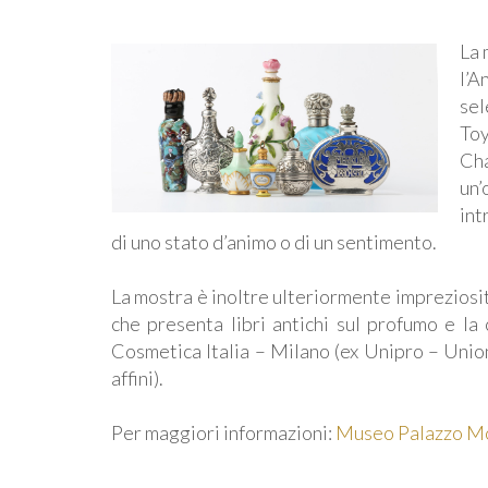
La 
l’A
sel
Toy
Ch
un’
int
di uno stato d’animo o di un sentimento.
La mostra è inoltre ulteriormente impreziosit
che presenta libri antichi sul profumo e la
Cosmetica Italia – Milano (ex Unipro – Union
affini).
Per maggiori informazioni:
Museo Palazzo M