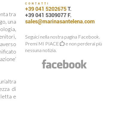
CONTATTI
+39 041 5202675
T.
nta tra
+39 041 5309077 F.
sales@marinasantelena.com
go, una
ologia,
nitori,
Seguici nella nostra pagina Facebook.
Premi MI PIACE
e non perderai più
averso
nessuna notizia.
ificato
azione’
un’altra
ezza di
letta e