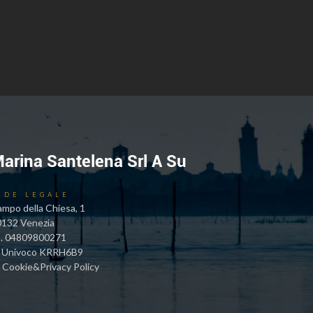
arina Santelena Srl A Su
EDE LEGALE
mpo della Chiesa, 1
0132 Venezia
I. 04809800271
. Univoco KRRH6B9
Cookie&Privacy Policy